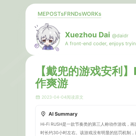
ME
POSTs
FRNDs
WORKs
Xuezhou Dai
@daidr
A front-end coder, enjoys tryin
【戴兜的游戏安利】Hi
作爽游
2023-04-04
阅读原文
AI Summary
Hi-Fi RUSH是一款节奏类的第三人称动作游
时长约30小时左右。该游戏没有明显的惩罚机制，