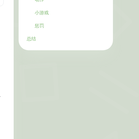
小游戏
惩罚
总结
入